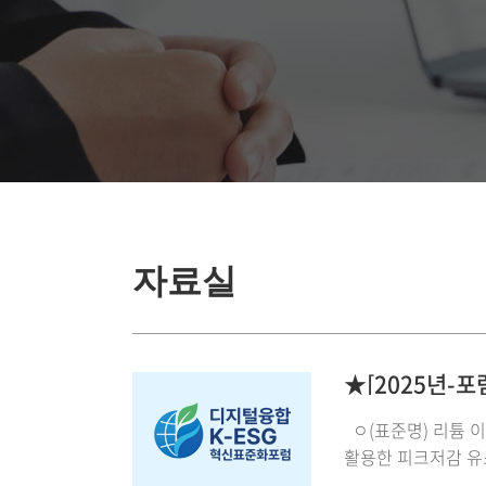
자료실
ㅇ(표준명) 리튬 
활용한 피크저감 유스케이스 --- 
파일 ---